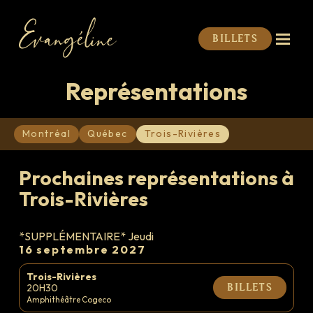
Billets
Représentations
Montréal
Québec
Trois-Rivières
Prochaines représentations à
Trois-Rivières
*SUPPLÉMENTAIRE* Jeudi
16 septembre 2027
Trois-Rivières
20H30
Billets
Amphithéâtre Cogeco