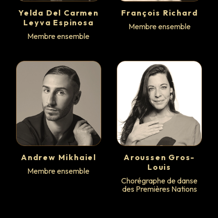
Richard
Del
Yelda Del Carmen
François Richard
Carmen
Membre
Leyva Espinosa
Membre ensemble
ensemble
Leyva
Membre ensemble
Espinosa
Membre
ensemble
Andrew
Arousse
Mikhaiel
Gros-
Andrew Mikhaiel
Aroussen Gros-
Membre
Louis
Louis
Membre ensemble
ensemble
Chorégraphe de danse
Chorégraphe
des Premières Nations
de
danse
des