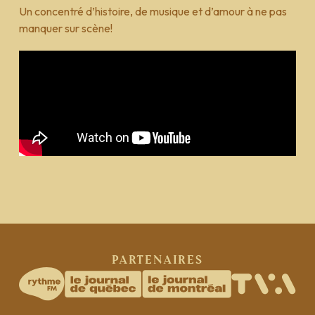
Un concentré d’histoire, de musique et d’amour à ne pas
manquer sur scène!
|
FR
EN
Partenaires