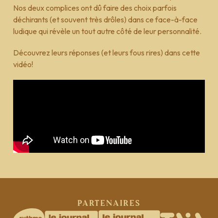
Nos deux complices ont dû faire des choix parfois
déchirants (et souvent très drôles) dans ce face-à-face
ludique qui révèle un tout autre côté de leur personnalité.
Découvrez leurs réponses (et leurs fous rires) dans cette
vidéo!
|
FR
EN
Partenaires